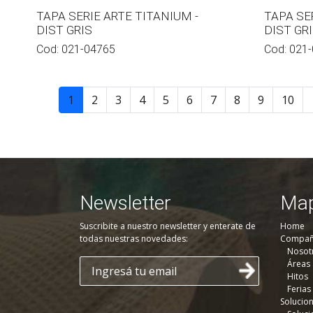
TAPA SERIE ARTE TITANIUM -
TAPA SE
DIST GRIS
DIST GR
Cod:
021-04765
Cod:
021-
1
2
3
4
5
6
7
8
9
10
Newsletter
Map
Suscribite a nuestro newsletter y enterate de
Home
todas nuestras novedades:
Compañ
Nosot
Áreas
Hitos
Ferias
Solucio