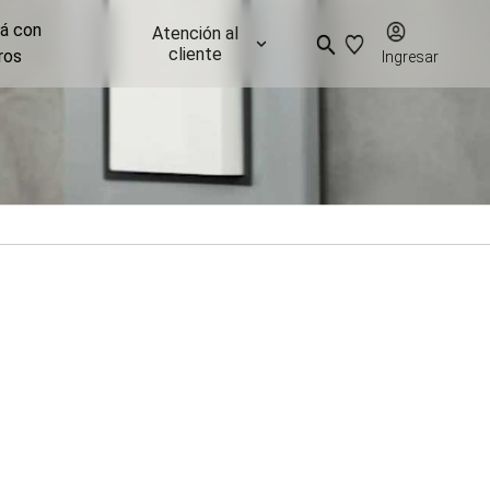
já con
Atención al
cliente
ros
Ingresar