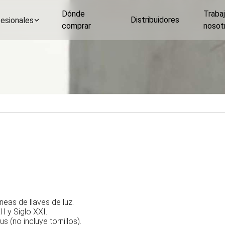
Dónde
Traba
Distribuidores
esionales
comprar
nosot
eas de llaves de luz.
II y Siglo XXI.
 (no incluye tornillos).