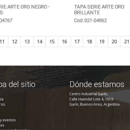
RIE ARTE ORO NEGRO -
TAPA SERIE ARTE ORO
IS
BRILLANTE
04767
Cod:
021-04862
11
12
13
14
15
16
17
18
19
20
21
a del sitio
Dónde estamos
Centro Industrial Garín;
ía
Calle Haendel Lote 4, 1619
ros
Garín, Buenos Aires, Argentina.
 y eventos
nes