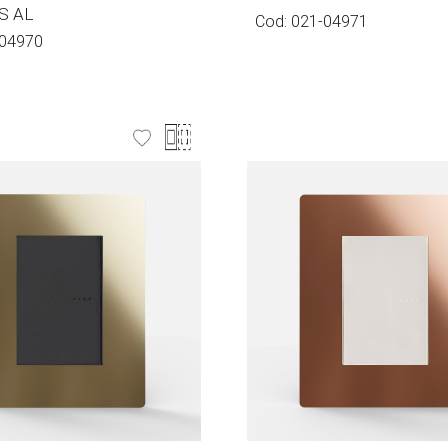
S AL
Cod:
021-04971
04970